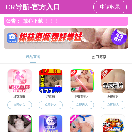
波多野结衣
波多野结衣
波多野结衣概况
师资队伍
党群建设
波多野结衣 黄页
教育教学
分学位委员会
本科生教育
研究生教育
学科设置
招生工作
培养工作