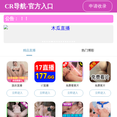
波多野结衣
波多野结衣
波多野结衣概况
师资队伍
党群建设
波多野结衣 黄页
学生工作
学生活动
年级
学工概况
机构设置及分工
班导师信息一览表
团学工作
2021级
学生事务